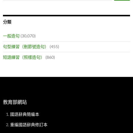
分類
一般造句
(30,070)
句型練習（刪節號造句）
(455)
短語練習（照樣造句）
(860)
教育部網站
國語辭典簡編本
重編國語辭典修訂本