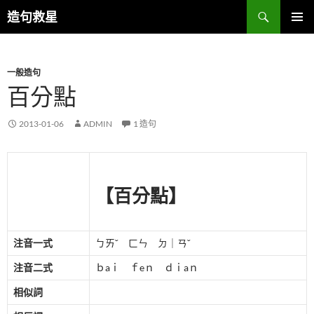
跳
搜
造句救星
至
尋
主
主要選單
要
一般造句
內
百分點
容
2013-01-06
ADMIN
1 造句
【百分點】
注音一式
ㄅㄞˇ ㄈㄣ ㄉ｜ㄢˇ
注音二式
ｂaｉ ｆeｎ ｄｉaｎ
相似詞