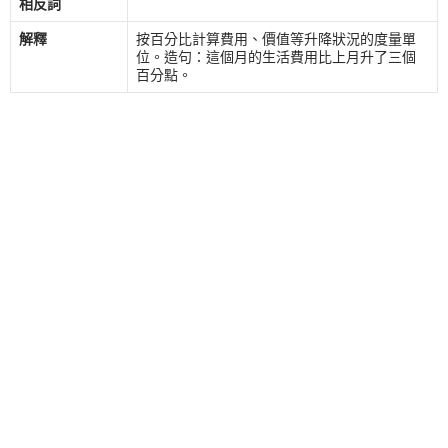
相反詞
解釋
按百分比計算費用、價值等升降狀況的度量單
位。造句：這個月的生活費用比上月升了三個
百分點。