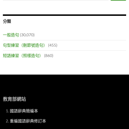
分類
一般造句
(30,070)
句型練習（刪節號造句）
(455)
短語練習（照樣造句）
(860)
教育部網站
國語辭典簡編本
重編國語辭典修訂本