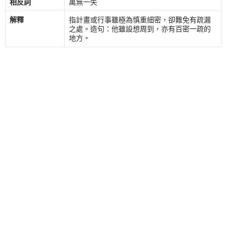
相反詞
萬無一失
解釋
指計畫或行事雖極為慎重細密，卻難免有疏漏
之處。造句：他雖設想周到，亦有百密一疏的
地方。