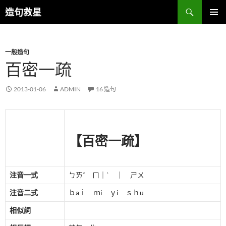
跳
搜
造句救星
至
尋
主
主要選單
要
一般造句
內
百密一疏
容
2013-01-06
ADMIN
16 造句
【百密一疏】
注音一式
ㄅㄞˇ ㄇ｜ˋ ｜ ㄕㄨ
注音二式
ｂaｉ ｍi ｙi ｓｈu
相似詞