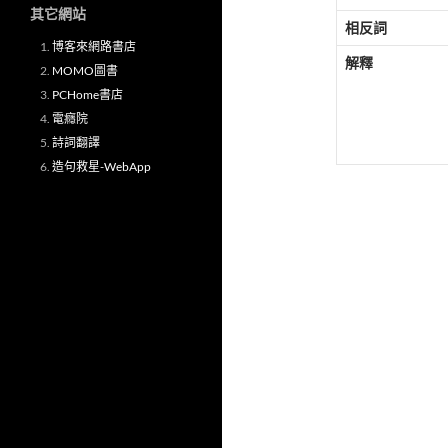
其它網站
相反詞
博客來網路書店
解釋
MOMO圖書
PCHome書店
電癮院
詩詞翻譯
造句救星-WebApp