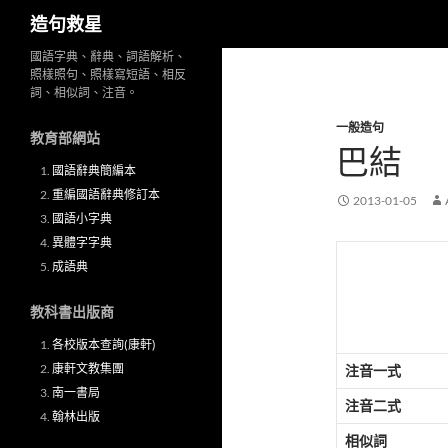
搜
造句救星
尋
跳
國語字典、辭典、詞語解析、
照樣照句、照樣寫短語、相反
至
詞、相似詞、注音。
主
一般造句
要
教育部網站
巴結
內
國語辭典簡編本
容
重編國語辭典修訂本
2013-01-05
國語小字典
異體字字典
成語典
教科書出版商
各校版本查詢(康軒)
康軒文教集團
注音一式
南一書局
注音二式
翰林出版
相似詞