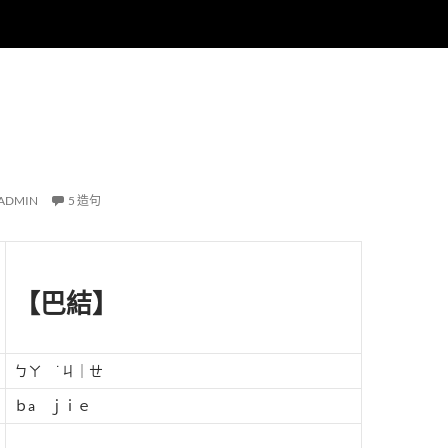
ADMIN
5 造句
【巴結】
ㄅㄚ ˙ㄐ｜ㄝ
ｂa ｊｉｅ