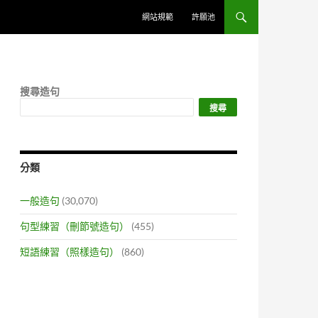
網站規範
許願池
搜尋造句
搜尋
分類
一般造句
(30,070)
句型練習（刪節號造句）
(455)
短語練習（照樣造句）
(860)