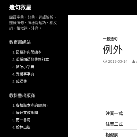
搜
造句救星
尋
跳
國語字典、辭典、詞語解析、
照樣照句、照樣寫短語、相反
至
詞、相似詞、注音。
主
一般造句
要
教育部網站
例外
內
國語辭典簡編本
容
重編國語辭典修訂本
2013-03-14
國語小字典
異體字字典
成語典
教科書出版商
各校版本查詢(康軒)
康軒文教集團
注音一式
南一書局
注音二式
翰林出版
相似詞