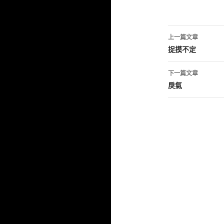
文
上一篇文章
章
捉摸不定
導
下一篇文章
覽
戾氣