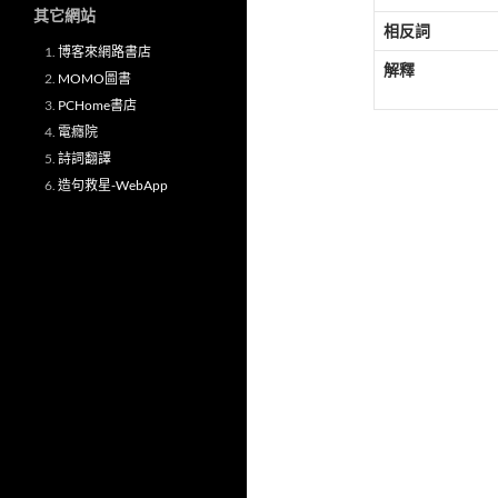
其它網站
相反詞
博客來網路書店
解釋
MOMO圖書
PCHome書店
電癮院
詩詞翻譯
造句救星-WebApp