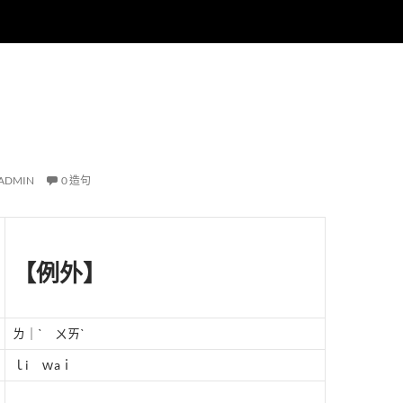
ADMIN
0 造句
【例外】
ㄌ｜ˋ ㄨㄞˋ
ｌi ｗaｉ